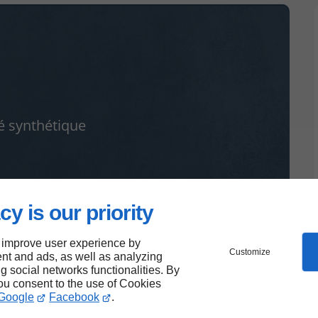
é synthétique
cy is our priority
 improve user experience by
Customize
nt and ads, as well as analyzing
ng social networks functionalities. By
you consent to the use of Cookies
Google
Facebook
.