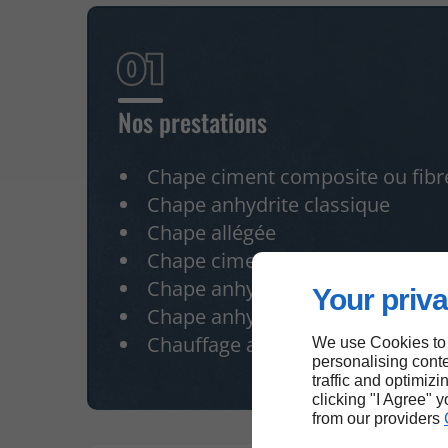
Nos prestations
Chape ciment composite ou fibr
Chape anhydrite classique
Chape allégée
Chape ciment HPC
Chape anhydrite Excelio
Your priva
Chape anhydrite Thermio Max
Chauffage au sol
We use Cookies to
personalising conte
traffic and optimizi
clicking "I Agree" 
from our providers