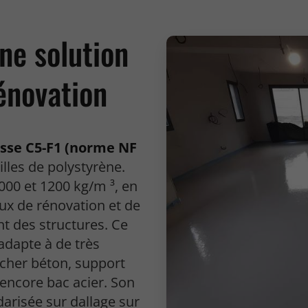
ne solution
rénovation
asse C5-F1 (norme NF
illes de polystyrène.
00 et 1200 kg/m ³, en
aux de rénovation et de
t des structures. Ce
'adapte à de très
cher béton, support
 encore bac acier. Son
darisée sur dallage sur