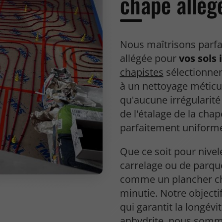
chape allég
Nous maîtrisons parfai
allégée pour
vos sols 
chapistes
sélectionnen
à un nettoyage méticu
qu'aucune irrégularité 
de l'étalage de la chap
parfaitement uniform
Que ce soit pour nivel
carrelage ou de parqu
comme un plancher ch
minutie. Notre objectif
qui garantit la longévi
anhydrite
, nous somme