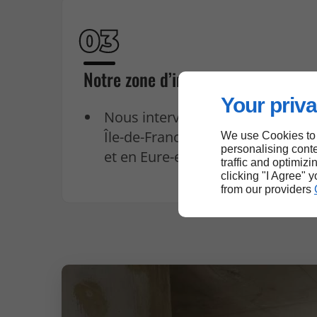
Notre zone d’intervention
Your priva
Nous intervenons à Paris, en
Île-de-France, en Normandie
We use Cookies to
personalising conte
et en Eure-et-Loir.
traffic and optimizi
clicking "I Agree" 
from our providers