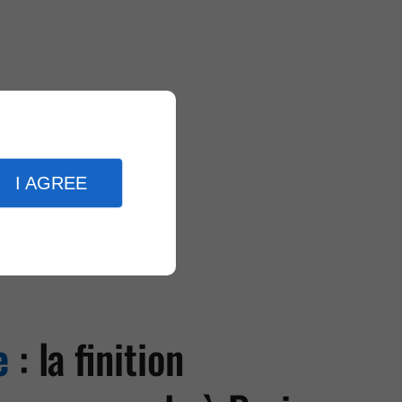
I AGREE
e
: la finition