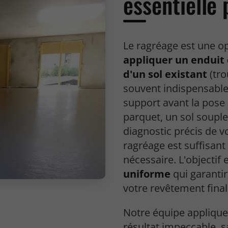
essentielle 
Le ragréage est une op
appliquer un enduit 
d'un sol existant
(tro
souvent indispensable
support avant la pos
parquet, un sol souple
diagnostic précis de v
ragréage est suffisant
nécessaire. L'objectif e
uniforme
qui garantir
votre revêtement final
Notre équipe applique
résultat impeccable, s