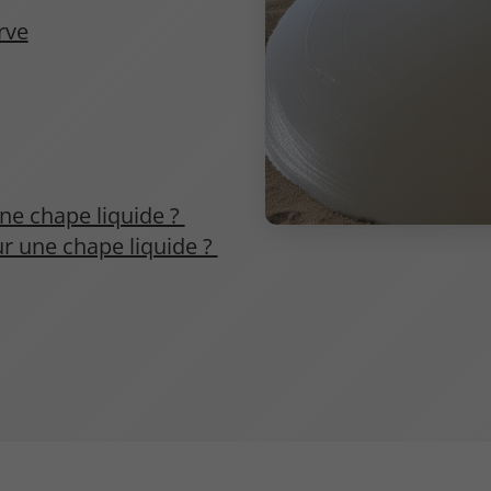
rve
une chape liquide ?
r une chape liquide ?