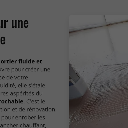
ur une
le
ortier fluide et
vre pour créer une
se de votre
idité, elle s'étale
es aspérités du
prochable
. C'est le
tion et de rénovation.
 pour enrober les
lancher chauffant,