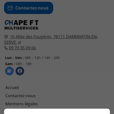
Contactez-nous
16 Allée des Fougères,
78111
DAMMARTIN-EN-
SERVE
09 70 35 09 66
Lun - Ven :
08h - 12h / 14h - 20h
Sam :
08h - 18h
Accueil
Contactez-nous
Mentions légales
Plan du site