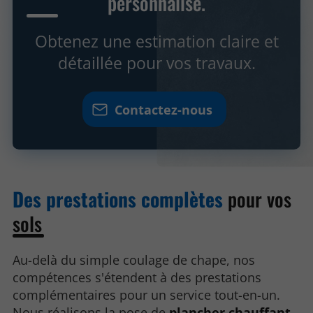
personnalisé.
Obtenez une estimation claire et
détaillée pour vos travaux.
Contactez-nous
Des prestations complètes
pour vos
sols
Au-delà du simple coulage de chape, nos
compétences s'étendent à des prestations
complémentaires pour un service tout-en-un.
Nous réalisons la pose de
plancher chauffant,