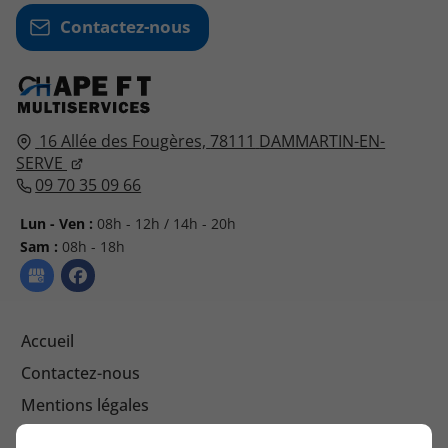
Contactez-nous
16 Allée des Fougères,
78111
DAMMARTIN-EN-
SERVE
09 70 35 09 66
Lun - Ven :
08h - 12h / 14h - 20h
Sam :
08h - 18h
Accueil
Contactez-nous
Mentions légales
Plan du site