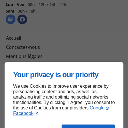
Lun - Ven :
08h - 12h / 14h - 20h
Sam :
08h - 18h
Accueil
Contactez-nous
Mentions légales
Plan du site
Your privacy is our priority
We use Cookies to improve user experience by
Haut de page
personalising content and ads, as well as
analyzing traffic and optimizing social networks
functionalities. By clicking "I Agree" you consent to
the use of Cookies from our providers
Google
Facebook
.