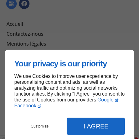
Accueil
Contactez-nous
Mentions légales
Plan du site
Your privacy is our priority
We use Cookies to improve user experience by
Haut de page
personalising content and ads, as well as
analyzing traffic and optimizing social networks
functionalities. By clicking "I Agree" you consent to
the use of Cookies from our providers
Google
Facebook
.
I AGREE
Customize