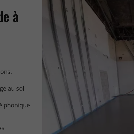
de à
ions,
ge au sol
é phonique
es