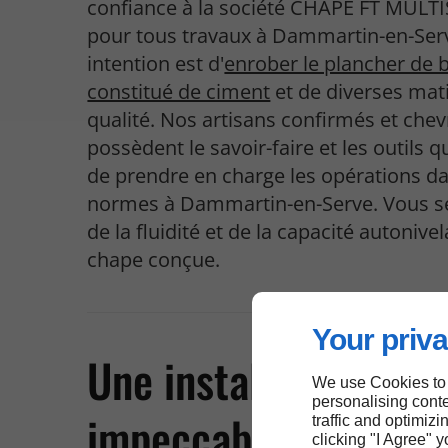
confiance à la société CHAPE FT MULT
pour tous travaux à Dammartin-en-Ser
intention est d'
enrober le plancher de 
constitué de ciment
et de diverses mat
qualité. Nos artisans confirmés et che
possèdent le savoir-faire et les outils qu
de prendre en charge les opérations da
normes à Dammartin-en-Serve. Vous se
de la fluidité et de la capacité autonive
chape conçue.
Your priva
Une installation
We use Cookies to
personalising conte
impeccable de chap
traffic and optimizi
clicking "I Agree" 