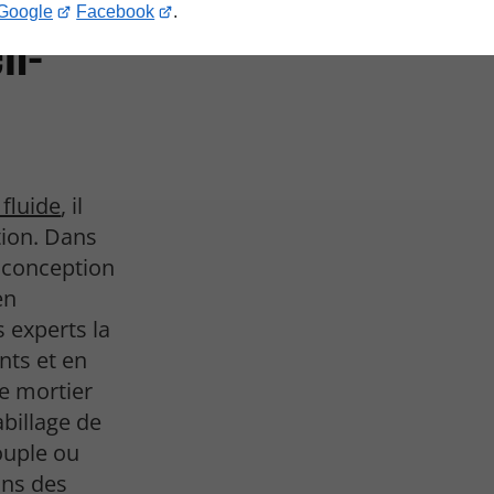
Google
Facebook
.
en-
fluide
, il
tion. Dans
a conception
en
 experts la
nts et en
ce mortier
abillage de
souple ou
ans des