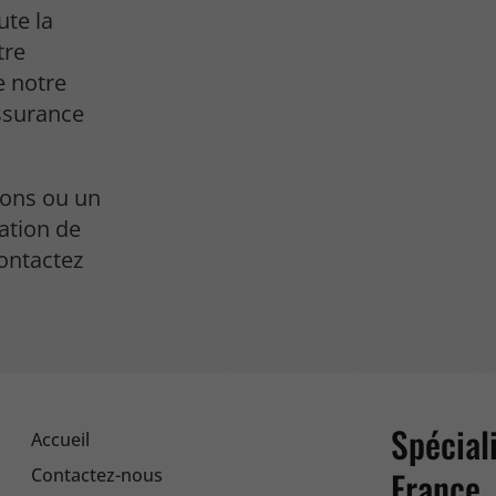
ute la
tre
e notre
assurance
ions ou un
sation de
ontactez
Spécial
Accueil
France,
Contactez-nous