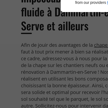
from our providers
fluide à Dammartin-
Serve et ailleurs
Afin de jouir des avantages de la
chape 
faut à tout prix mener à bien sa réalisa
ce cadre, adressez-vous à nous pour l
de la chape sur les chantiers neufs ou 
rénovation à Dammartin-en-Serve ! Nos
réalisent en utilisant les bons composa
choisissant la bonne épaisseur. Ainsi, 
sera solide et optimal pour recevoir l'h
sol souhaité tel que le parquet, le sol 
autre. Sollicitez-nous pour intervenir d