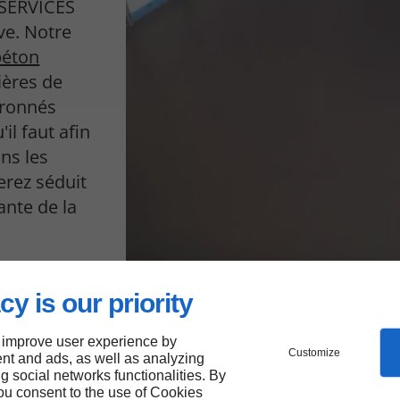
ISERVICES
ve. Notre
béton
ières de
vronnés
'il faut afin
ns les
rez séduit
lante de la
cy is our priority
 improve user experience by
Customize
nt and ads, as well as analyzing
e
ng social networks functionalities. By
you consent to the use of Cookies