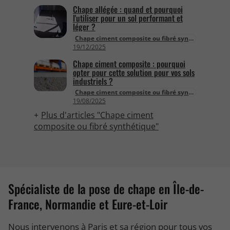
Chape allégée : quand et pourquoi
l'utiliser pour un sol performant et
léger ?
Chape ciment composite ou fibré synthétique
19/12/2025
Chape ciment composite : pourquoi
opter pour cette solution pour vos sols
industriels ?
Chape ciment composite ou fibré synthétique
19/08/2025
Plus d'articles "Chape ciment
composite ou fibré synthétique"
Spécialiste de la pose de chape en Île-de-
France, Normandie et Eure-et-Loir
Nous intervenons à Paris et sa région pour tous vos