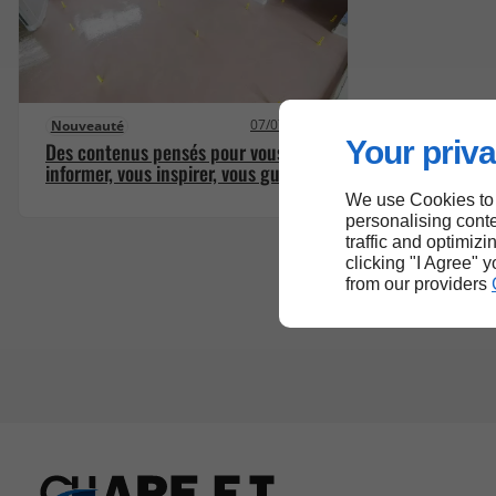
07/07/2025
Nouveauté
Your priva
Des contenus pensés pour vous
informer, vous inspirer, vous guider
We use Cookies to
personalising conte
traffic and optimizi
clicking "I Agree" 
from our providers