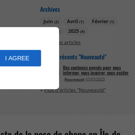
Archives
Juin
Avril
Février
(2)
(1)
(1)
2026
2025
(4)
(4)
Tous les articles
Articles récents "Nouveauté"
I AGREE
Des contenus pensés pour vous
informer, vous inspirer, vous guider
07/07/2025
Nouveauté
Plus d'articles "Nouveauté"
iste de la pose de chape en Île-de-