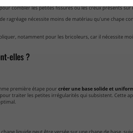
pour combler les petites fissures ou les creux présents sur 
 de ragréage nécessite moins de matériau qu'une chape co
appliquer, notamment pour les bricoleurs, car il nécessite mo
nt-elles ?
 comme première étape pour
créer une base solide et unifor
pour traiter les petites irrégularités qui subsistent. Cette 
optimal.
a chape liquide peut être versée sur une chape de base, suiv