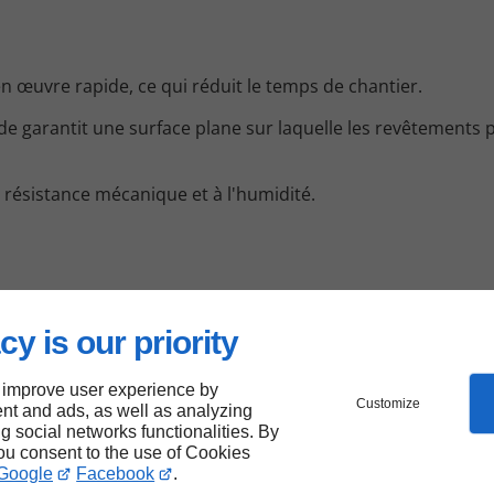
en œuvre rapide, ce qui réduit le temps de chantier.
uide garantit une surface plane sur laquelle les revêtements
te résistance mécanique et à l'humidité.
cy is our priority
e fine couche de mortier sur un sol pour corriger des irrég
r une surface avant la pose d’un revêtement, surtout lorsque
 improve user experience by
Customize
nt and ads, as well as analyzing
ng social networks functionalities. By
you consent to the use of Cookies
Google
Facebook
.