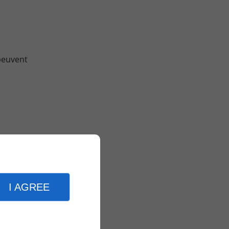
 peuvent
ularités
 des
I AGREE