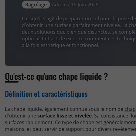
Ragréage
Admin / 19 Juin 2026
Lorsqu'il s'agit de préparer un sol pour la pose de
d'obtenir une surface parfaitement nivelée. La cha
deux solutions qui, bien que distinctes, se complè
optimal. Cet article explore comment ces technique
à la fois esthétique et fonctionnel.
Qu'est-ce qu'une chape liquide ?
Définition et caractéristiques
La chape liquide, également connue sous le nom de
chap
d'obtenir une
surface lisse et nivelée
. Sa consistance fl
surfaces rapidement. Ce type de chape est généralement 
maisons, et peut servir de support pour divers revêtements