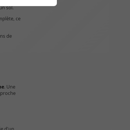
un sol.
mplète, ce
ins de
me
. Une
approche
ie d'un