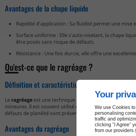
Avantages de la chape liquide
Rapidité d'application : Sa fluidité permet une mise 
Surface uniforme : Elle s'auto-nivelant, la chape liq
être posés sans risque de défauts.
Résistance : Une fois durcie, elle offre une excellen
Qu'est-ce que le ragréage ?
Définition et caractéristiques
Your priva
Le
ragréage
est une technique qui consiste à appliquer un
mineures. Il est souvent utilisé en finition pour prépare
We use Cookies to
défauts de planéité sont présents sur un sol existant.
personalising conte
traffic and optimizi
clicking "I Agree" 
Avantages du ragréage
from our providers